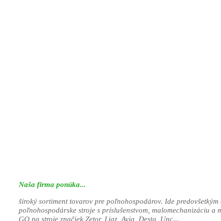
Naša firma ponúka...
široký sortiment tovarov pre poľnohospodárov. Ide predovšetkým 
poľnohospodárske stroje s príslušenstvom, malomechanizáciu a 
GO na stroje značiek Zetor, Liaz, Avia, Desta, Unc...