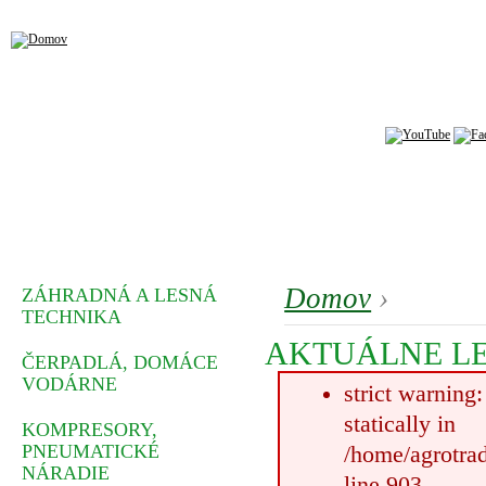
Domov
›
ZÁHRADNÁ A LESNÁ
TECHNIKA
AKTUÁLNE L
ČERPADLÁ, DOMÁCE
VODÁRNE
strict warning
statically in
KOMPRESORY,
PNEUMATICKÉ
/home/agrotrad
NÁRADIE
line 903.