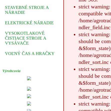
strict warning
STAVEBNÉ STROJE A
NÁRADIE
compatible wit
/home/agrotrad
ELEKTRICKÉ NÁRADIE
ndler_field.inc
VYSOKOTLAKOVÉ
strict warning
ČISTIACE STROJE A
should be comp
VYSÁVAČE
&$form_state)
VOĽNÝ ČAS A HRAČKY
/home/agrotrad
ndler_sort.inc 
strict warning
Výrobcovia
should be com
&$form_state)
/home/agrotrad
ndler_sort.inc 
strict warning
compatible wit