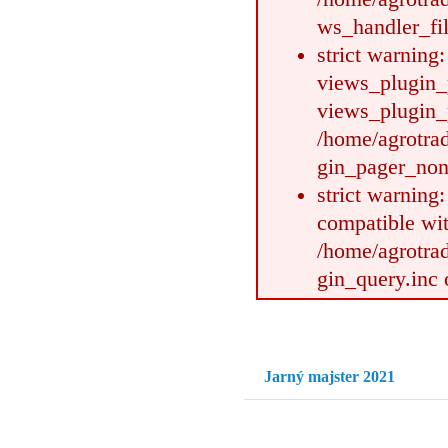
ws_handler_fil
strict warning:
views_plugin_
views_plugin_p
/home/agrotrad
gin_pager_none
strict warning
compatible wit
/home/agrotrad
gin_query.inc 
Jarný majster 2021