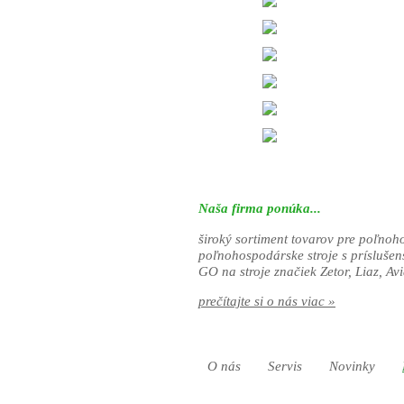
Naša firma ponúka...
široký sortiment tovarov pre poľnoh
poľnohospodárske stroje s prísluše
GO na stroje značiek Zetor, Liaz, Avi
prečítajte si o nás viac »
O nás
Servis
Novinky