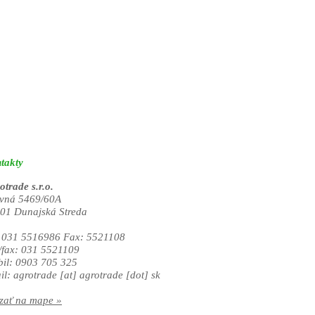
takty
otrade s.r.o.
vná 5469/60A
01 Dunajská Streda
. 031 5516986 Fax: 5521108
./fax: 031 5521109
il: 0903 705 325
il:
agrotrade
[at]
agrotrade [dot] sk
zať na mape »