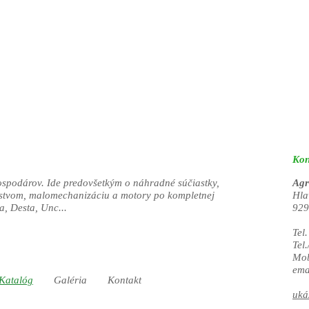
Kon
ospodárov. Ide predovšetkým o náhradné súčiastky,
Agr
nstvom, malomechanizáciu a motory po kompletnej
Hla
a, Desta, Unc...
929
Tel
Tel
Mob
ema
Katalóg
Galéria
Kontakt
uká