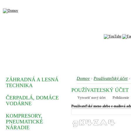
Domov
›
Používateľský účet
›
ZÁHRADNÁ A LESNÁ
TECHNIKA
POUŽÍVATEĽSKÝ ÚČET
ČERPADLÁ, DOMÁCE
Vytvoriť nový účet
Prihlásenie
VODÁRNE
Používateľské meno alebo e-mailová ad
KOMPRESORY,
          _  __  _  _     _____     _      _  _   
PNEUMATICKÉ
   __ _  | |/ / | || |   |__  /    / \    | || |  
  / _` | | ' /  | || |_    / /    / _ \   | || |_ 
 | (_| | | . \  |__   _|  / /_   / ___ \  |__   _|
  \__, | |_|\_\    |_|   /____| /_/   \_\    |_|  
NÁRADIE
  |___/                                           