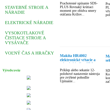
SDS-PLUS
+ 
Prachotesné upínanie SDS-
Pr
sk
STAVEBNÉ STROJE A
PLUS Rovnaký krútiaci
PLU
va
moment pre obidva smery
vŕt
NÁRADIE
otáčania Krížov...
pol
ELEKTRICKÉ NÁRADIE
VYSOKOTLAKOVÉ
ČISTIACE STROJE A
VYSÁVAČE
VOĽNÝ ČAS A HRAČKY
Makita HR4002
Ma
elektronické vŕtacie a
se
sekacie kladivo SDS-
MAX
Výrobcovia
Príklep alebo sekanie 12-
SD
polohové nastavenie nástroja
Kon
pre zvýšené pohodlie
kon
Upínanie...
zať