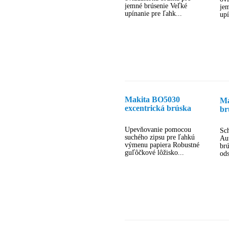
jemné brúsenie Veľké
je
upínanie pre ľahk...
upí
Makita BO5030
Ma
excentrická brúska
br
um
po
Upevňovanie pomocou
Sch
suchého zipsu pre ľahkú
Au
výmenu papiera Robustné
br
guľôčkové lôžisko...
ods