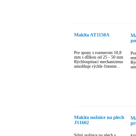
Makita AT1150A
Ma
pn
sp
Pre spony s rozmerom 10,8
Pr
mm s dĺžkou od 25 - 50 mm
mm
Rýchloupínací mechanizmus
Rý
umožňuje rýchle čistenie...
umo
Makita nožnice na plech
Ma
JS1602
pr
os
na
Silný nožnice na plech s
Si