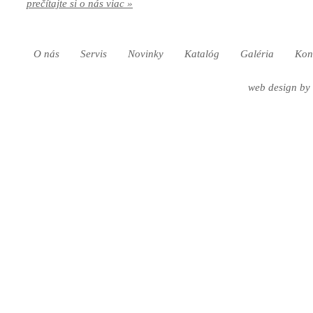
prečítajte si o nás viac »
O nás
Servis
Novinky
Katalóg
Galéria
Kon
web design
by