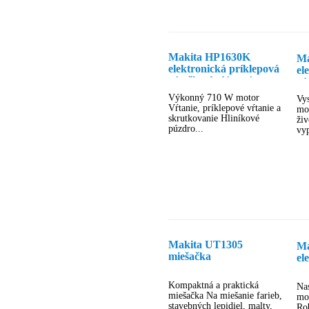
Makita HP1630K
Ma
elektronická príklepová
el
vŕtačka dodávaná v
vŕ
kufríku
Výkonný 710 W motor
Vys
Vŕtanie, príklepové vŕtanie a
mo
skrutkovanie Hliníkové
živ
púzdro...
vyp
Makita UT1305
Ma
miešačka
el
s 
kr
Kompaktná a praktická
Na
pr
miešačka Na miešanie farieb,
mo
stavebných lepidiel, malty,
Rob