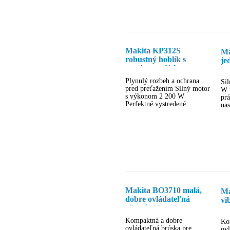
Makita KP312S
Ma
robustný hoblík s
je
extrémnou šírkou
záberu
Plynulý rozbeh a ochrana
Si
pred preťažením Silný motor
W 
s výkonom 2 200 W
prá
Perfektné vystredené...
nas
Makita BO3710 malá,
Ma
dobre ovládateľná
vi
vibračná brúska s
va
vlastným odsávaním
na
Kompaktná a dobre
Ko
ovládateľná brúska pre
ovl