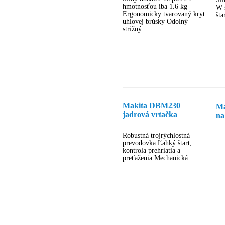
zd
hmotnosťou iba 1.6 kg
W 
Ergonomicky tvarovaný kryt
šta
uhlovej brúsky Odolný
strižný...
Makita DBM230
Ma
jadrová vrtačka
na
Robustná trojrýchlostná
prevodovka Ľahký štart,
kontrola prehriatia a
preťaženia Mechanická...