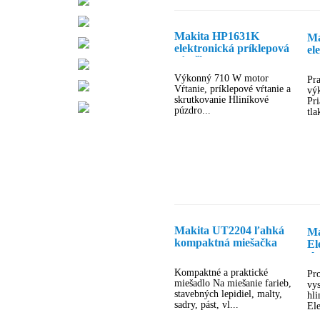
Makita HP1631K
Ma
elektronická príklepová
el
vŕtačka s
rýchloupínacím
Výkonný 710 W motor
Pra
skľučovadlom
Vŕtanie, príklepové vŕtanie a
vý
skrutkovanie Hliníkové
Pri
púzdro...
tla
Makita UT2204 ľahká
Ma
kompaktná miešačka
El
sk
Kompaktné a praktické
Pro
miešadlo Na miešanie farieb,
vy
stavebných lepidiel, malty,
hl
sadry, pást, vl...
Ele