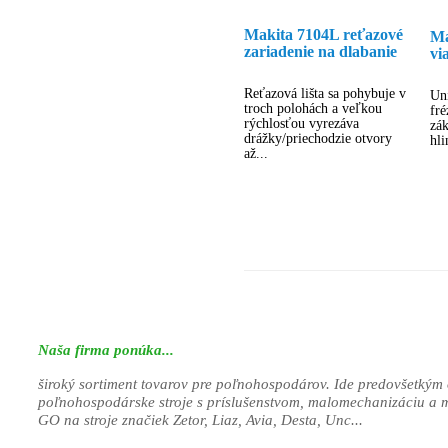
Makita 7104L reťazové
Ma
zariadenie na dlabanie
vi
tr
Reťazová lišta sa pohybuje v
Uni
troch polohách a veľkou
fr
rýchlosťou vyrezáva
zá
drážky/priechodzie otvory
hli
až...
Naša firma ponúka...
široký sortiment tovarov pre poľnohospodárov. Ide predovšetkým 
poľnohospodárske stroje s príslušenstvom, malomechanizáciu a 
GO na stroje značiek Zetor, Liaz, Avia, Desta, Unc...