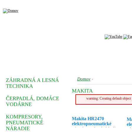
Domov
›
ZÁHRADNÁ A LESNÁ
TECHNIKA
MAKITA
ČERPADLÁ, DOMÁCE
warning: Creating default objec
VODÁRNE
KOMPRESORY,
Makita HR2470
Ma
PNEUMATICKÉ
elektropneumatické
el
NÁRADIE
vŕtacie a sekacie kladivo
vŕ