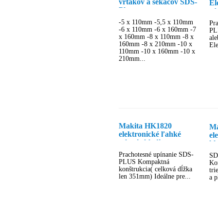
vrtákov a sekáčov SDS-
El
Plus
vŕ
PL
-5 x 110mm -5,5 x 110mm
Pr
-6 x 110mm -6 x 160mm -7
PL
x 160mm -8 x 110mm -8 x
ale
160mm -8 x 210mm -10 x
Ele
110mm -10 x 160mm -10 x
210mm...
Makita HK1820
Ma
elektronické ľahké
el
sekacie kladivo
kl
Prachotesné upínanie SDS-
SD
PLUS Kompaktná
Ko
konštrukcia( celková dĺžka
tri
len 351mm) Ideálne pre...
a p