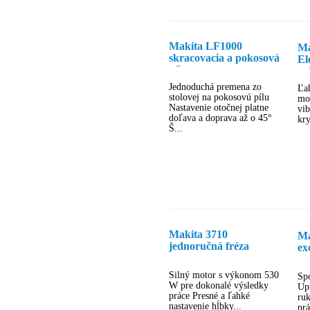
Makita LF1000
Ma
skracovacia a pokosová
El
píla
pr
Jednoduchá premena zo
Ľa
stolovej na pokosovú pílu
mo
Nastavenie otočnej platne
vi
doľava a doprava až o 45°
kry
Š...
Makita 3710
Ma
jednoručná fréza
ex
pr
Silný motor s výkonom 530
Sp
W pre dokonalé výsledky
Upr
práce Presné a ľahké
ruk
nastavenie hĺbky...
prá