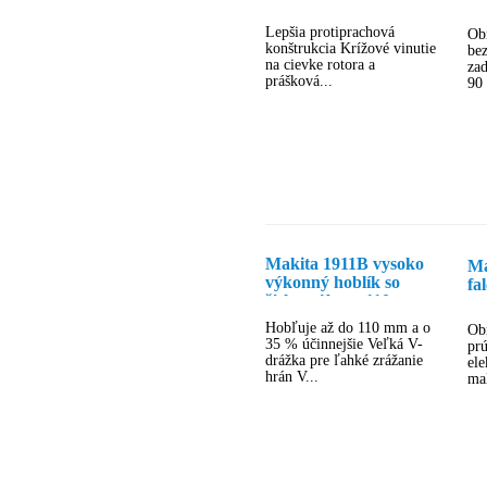
an
ru
Lepšia protiprachová
Ob
konštrukcia Krížové vinutie
be
na cievke rotora a
zad
prášková...
90 
Makita 1911B vysoko
Ma
výkonný hoblík so
fa
šírkou úberu 110 mm
Hobľuje až do 110 mm a o
Ob
35 % účinnejšie Veľká V-
prú
drážka pre ľahké zrážanie
ele
hrán V...
ma