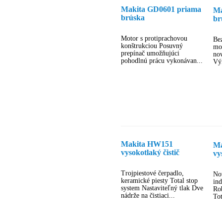
Makita GD0601 priama
Ma
brúska
br
Motor s protiprachovou
Be
konštrukciou Posuvný
mot
prepínač umožňujúci
no
pohodlnú prácu vykonávan...
Výk
Makita HW151
Ma
vysokotlaký čistič
vy
Trojpiestové čerpadlo,
No
keramické piesty Total stop
in
system Nastaviteľný tlak Dve
Ro
nádrže na čistiaci...
Tot