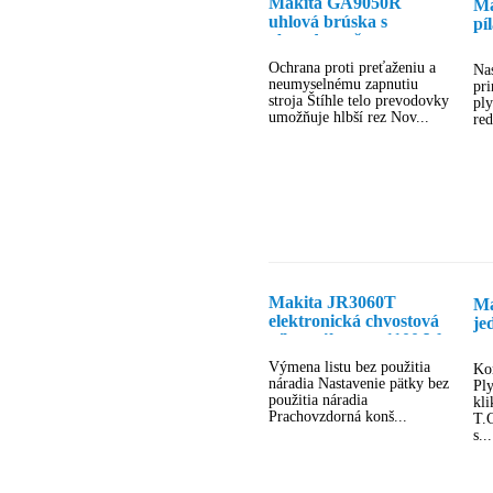
Makita GA9050R
Ma
uhlová brúska s
pí
obmedzovačom
a 
rozbehového prúdu a
Ochrana proti preťaženiu a
Nas
antireštartom
neumyselnému zapnutiu
pri
stroja Štíhle telo prevodovky
pl
umožňuje hlbší rez Nov...
red
Makita JR3060T
Ma
elektronická chvostová
je
píla s výkonom 1100 W
pr
Výmena listu bez použitia
Ko
náradia Nastavenie pätky bez
Ply
použitia náradia
kl
Prachovzdorná konš...
T.
s...