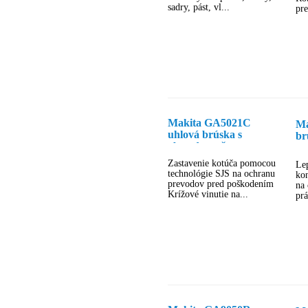
sadry, pást, vl...
pre
Makita GA5021C
Ma
uhlová brúska s
br
obmedzovačom
a 
rozbehového prúdu a s
Zastavenie kotúča pomocou
Lep
SJS
technológie SJS na ochranu
kon
prevodov pred poškodením
na 
Krížové vinutie na...
prá