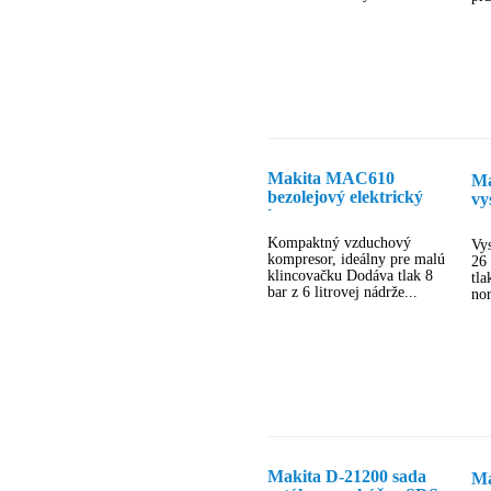
Makita MAC610
Ma
bezolejový elektrický
vy
kompresor
Kompaktný vzduchový
Vy
kompresor, ideálny pre malú
26
klincovačku Dodáva tlak 8
tla
bar z 6 litrovej nádrže...
nor
Makita D-21200 sada
Ma