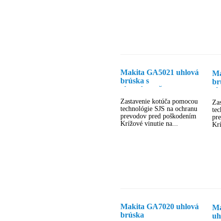
Makita GA5021 uhlová
Ma
brúska s
br
obmedzovačom
ob
rozbehového prúdu a s
ro
Zastavenie kotúča pomocou
Za
SJS
SJ
technológie SJS na ochranu
tec
prevodov pred poškodením
pr
Krížové vinutie na...
Krí
Makita GA7020 uhlová
Ma
brúska
uh