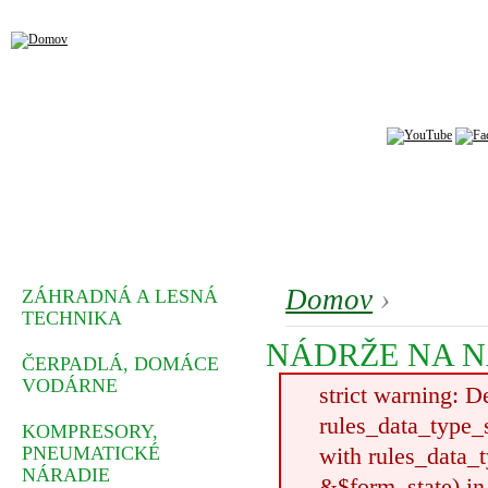
Domov
›
ZÁHRADNÁ A LESNÁ
TECHNIKA
NÁDRŽE NA 
ČERPADLÁ, DOMÁCE
VODÁRNE
strict warning: D
rules_data_type_
KOMPRESORY,
PNEUMATICKÉ
with rules_data_t
NÁRADIE
&$form_state) in