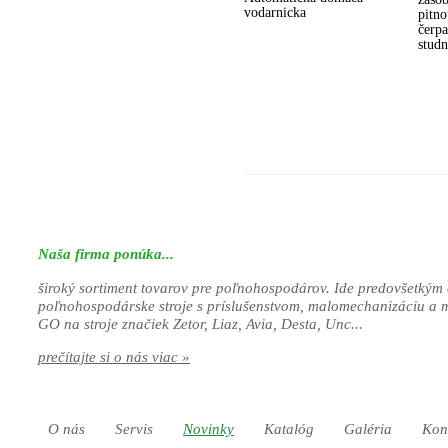
vodarnicka
pitn
čerpa
studn
Naša firma ponúka...
široký sortiment tovarov pre poľnohospodárov. Ide predovšetkým 
poľnohospodárske stroje s príslušenstvom, malomechanizáciu a 
GO na stroje značiek Zetor, Liaz, Avia, Desta, Unc...
prečítajte si o nás viac »
O nás
Servis
Novinky
Katalóg
Galéria
Kon