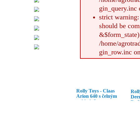
gin_query.inc 
strict warning
should be com
&$form_state)
/home/agrotrad
gin_row.inc on
Rolly Toys - Claas
Roll
Arion 640 s čelným
Dee
nakladačom
R+če