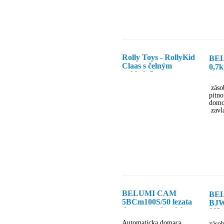
Rolly Toys - RollyKid
BEL
Claas s čelným
0,7
nakladačom
sam
cerp
záso
pitn
domo
zavla
BELUMI CAM
BE
5BCm100S/50 lezata
BJW
domaca vodarnicka
80L 
vod
Automaticka domaca
záso