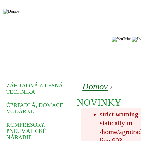
Domov
›
ZÁHRADNÁ A LESNÁ
TECHNIKA
NOVINKY
ČERPADLÁ, DOMÁCE
VODÁRNE
strict warning
statically in
KOMPRESORY,
PNEUMATICKÉ
/home/agrotrad
NÁRADIE
line 903.