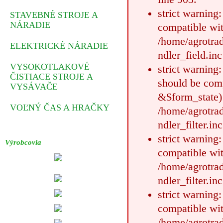
strict warning
STAVEBNÉ STROJE A
NÁRADIE
compatible wit
/home/agrotrad
ELEKTRICKÉ NÁRADIE
ndler_field.inc
VYSOKOTLAKOVÉ
strict warning
ČISTIACE STROJE A
should be comp
VYSÁVAČE
&$form_state)
VOĽNÝ ČAS A HRAČKY
/home/agrotrad
ndler_filter.in
strict warning
Výrobcovia
compatible wit
/home/agrotrad
ndler_filter.in
strict warning
compatible wit
/home/agrotrad