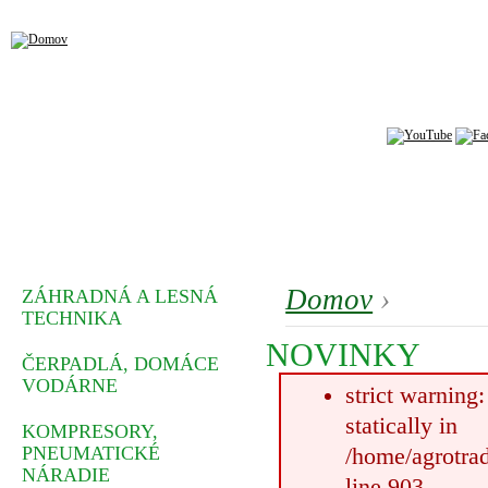
Domov
›
ZÁHRADNÁ A LESNÁ
TECHNIKA
NOVINKY
ČERPADLÁ, DOMÁCE
VODÁRNE
strict warning
statically in
KOMPRESORY,
PNEUMATICKÉ
/home/agrotrad
NÁRADIE
line 903.