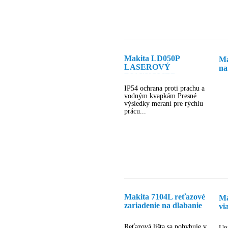
Makita LD050P
Ma
LASEROVÝ
na
DIAĽKOMER
IP54 ochrana proti prachu a
vodným kvapkám Presné
výsledky meraní pre rýchlu
prácu...
Makita 7104L reťazové
Ma
zariadenie na dlabanie
vi
tr
Reťazová lišta sa pohybuje v
Uni