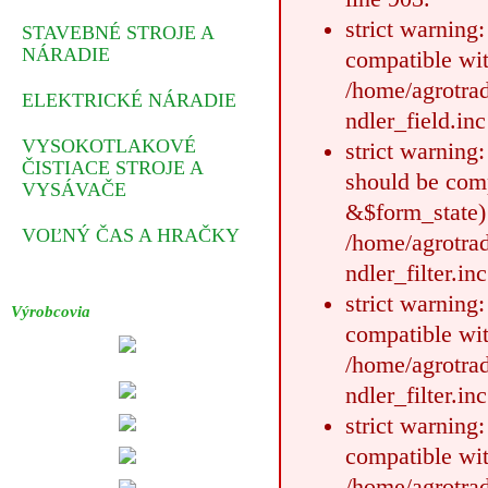
strict warning
STAVEBNÉ STROJE A
NÁRADIE
compatible wit
/home/agrotrad
ELEKTRICKÉ NÁRADIE
ndler_field.inc
VYSOKOTLAKOVÉ
strict warning
ČISTIACE STROJE A
should be comp
VYSÁVAČE
&$form_state)
VOĽNÝ ČAS A HRAČKY
/home/agrotrad
ndler_filter.in
strict warning
Výrobcovia
compatible wit
/home/agrotrad
ndler_filter.in
strict warning
compatible wit
/home/agrotrad