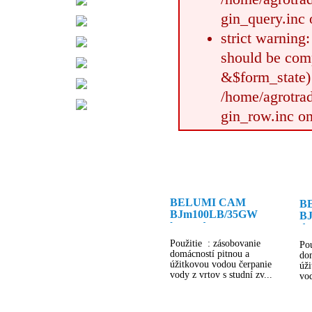
gin_query.inc 
strict warning
should be com
&$form_state)
/home/agrotrad
gin_row.inc on
BELUMI CAM
B
BJm100LB/35GW
BJ
lezata domaca
do
vodarnicka - clone
Použitie : zásobovanie
Pou
domácností pitnou a
dom
úžitkovou vodou čerpanie
úž
vody z vrtov s studní zv...
vod