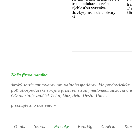
troch polohách a veľkou
fr
rýchlosťou vyrezáva
zá
drážky/priechodzie otvory
hli
až...
Naša firma ponúka...
široký sortiment tovarov pre poľnohospodárov. Ide predovšetkým 
poľnohospodárske stroje s príslušenstvom, malomechanizáciu a 
GO na stroje značiek Zetor, Liaz, Avia, Desta, Unc...
prečítajte si o nás viac »
O nás
Servis
Novinky
Katalóg
Galéria
Kon